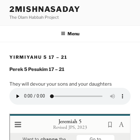
Skip
2MISHNASADAY
to
The Olam Habbah Project
content
Menu
YIRMIYAHU 5 17 – 21
Perek 5 Pesukim 17 – 21
They will devour your sons and your daughters