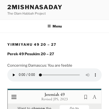
Skip
2MISHNASADAY
to
The Olam Habbah Project
content
Menu
YIRMIYAHU 49 20 – 27
Perek 49 Pesukim 20 – 27
Concerning Damascus: You are feeble