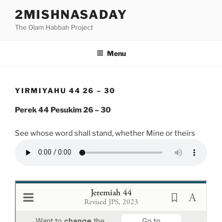
Skip
2MISHNASADAY
to
The Olam Habbah Project
content
Menu
YIRMIYAHU 44 26 – 30
Perek 44 Pesukim 26 – 30
See whose word shall stand, whether Mine or theirs