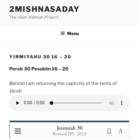
Skip
2MISHNASADAY
to
The Olam Habbah Project
content
Menu
YIRMIYAHU 30 16 – 20
Perek 30 Pesukim 16 – 20
Behold I am returning the captivity of the tents of
Jacob