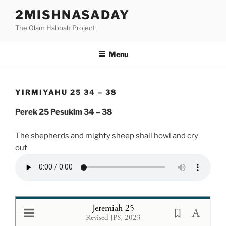
Skip
2MISHNASADAY
to
The Olam Habbah Project
content
Menu
YIRMIYAHU 25 34 – 38
Perek 25 Pesukim 34 – 38
The shepherds and mighty sheep shall howl and cry
out