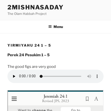
Skip
2MISHNASADAY
to
The Olam Habbah Project
content
Menu
YIRMIYAHU 24 1 – 5
Perek 24 Pesukim 1 – 5
The good figs are very good