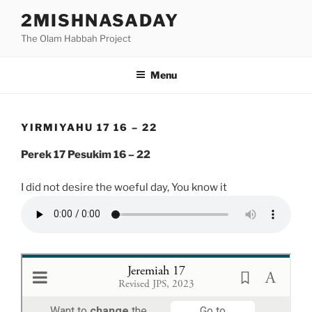
Skip
2MISHNASADAY
to
The Olam Habbah Project
content
Menu
YIRMIYAHU 17 16 – 22
Perek 17 Pesukim 16 – 22
I did not desire the woeful day, You know it