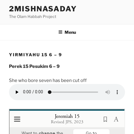
Skip
2MISHNASADAY
to
The Olam Habbah Project
content
Menu
YIRMIYAHU 15 6 – 9
Perek 15 Pesukim 6 – 9
She who bore seven has been cut off