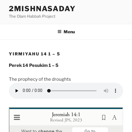
Skip
2MISHNASADAY
to
The Olam Habbah Project
content
Menu
YIRMIYAHU 14 1 – 5
Perek 14 Pesukim 1 – 5
The prophecy of the droughts