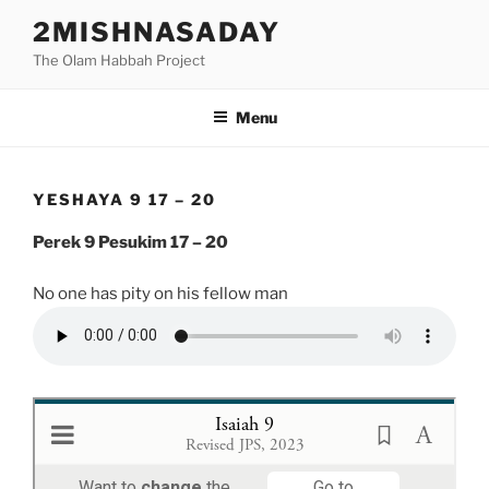
Skip
2MISHNASADAY
to
The Olam Habbah Project
content
Menu
YESHAYA 9 17 – 20
Perek 9 Pesukim 17 – 20
No one has pity on his fellow man