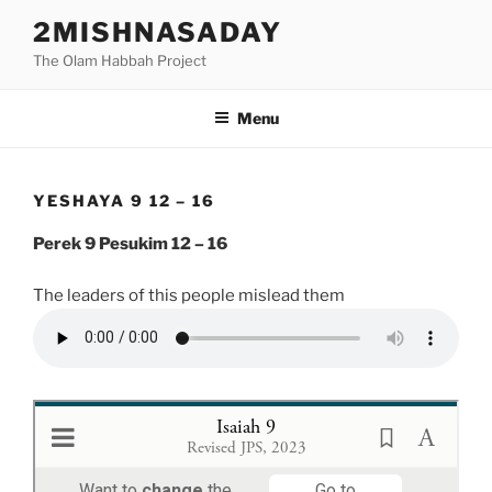
Skip
2MISHNASADAY
to
The Olam Habbah Project
content
Menu
YESHAYA 9 12 – 16
Perek 9 Pesukim 12 – 16
The leaders of this people mislead them