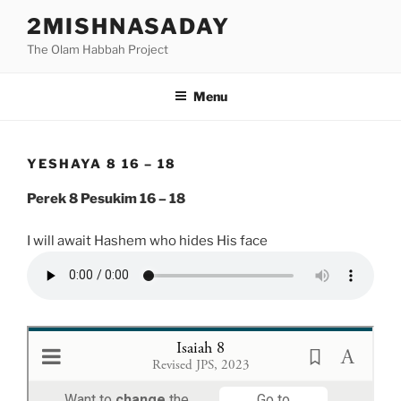
Skip
2MISHNASADAY
to
The Olam Habbah Project
content
Menu
YESHAYA 8 16 – 18
Perek 8 Pesukim 16 – 18
I will await Hashem who hides His face