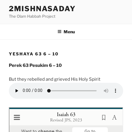
Skip
2MISHNASADAY
to
The Olam Habbah Project
content
Menu
YESHAYA 63 6 – 10
Perek 63 Pesukim 6 – 10
But they rebelled and grieved His Holy Spirit