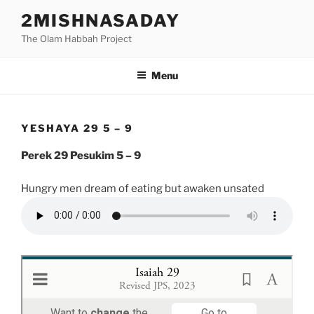
Skip
2MISHNASADAY
to
The Olam Habbah Project
content
Menu
YESHAYA 29 5 – 9
Perek 29 Pesukim 5 – 9
Hungry men dream of eating but awaken unsated