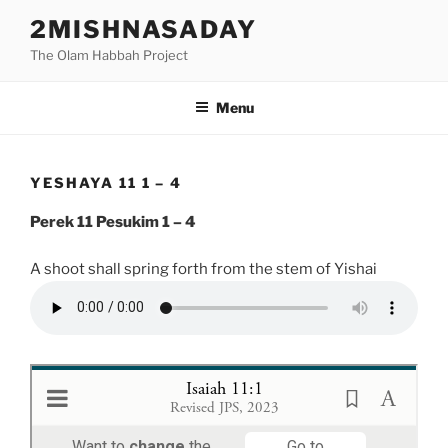
Skip
2MISHNASADAY
to
The Olam Habbah Project
content
Menu
YESHAYA 11 1 – 4
Perek 11 Pesukim 1 – 4
A shoot shall spring forth from the stem of Yishai