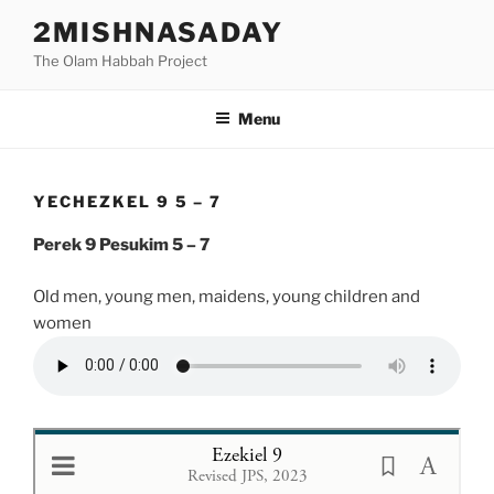
Skip
2MISHNASADAY
to
The Olam Habbah Project
content
Menu
YECHEZKEL 9 5 – 7
Perek 9 Pesukim 5 – 7
Old men, young men, maidens, young children and
women