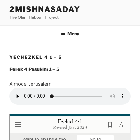
Skip
2MISHNASADAY
to
The Olam Habbah Project
content
Menu
YECHEZKEL 4 1 – 5
Perek 4 Pesukim 1 – 5
A model Jerusalem