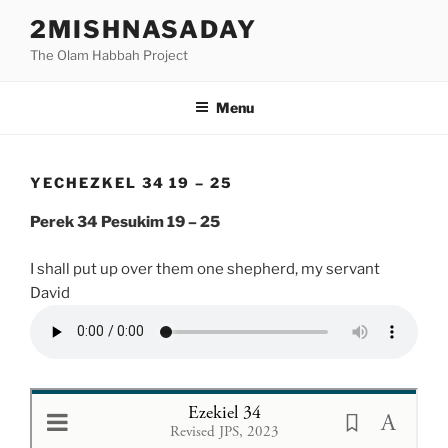
Skip
2MISHNASADAY
to
The Olam Habbah Project
content
Menu
YECHEZKEL 34 19 – 25
Perek 34 Pesukim 19 – 25
I shall put up over them one shepherd, my servant
David