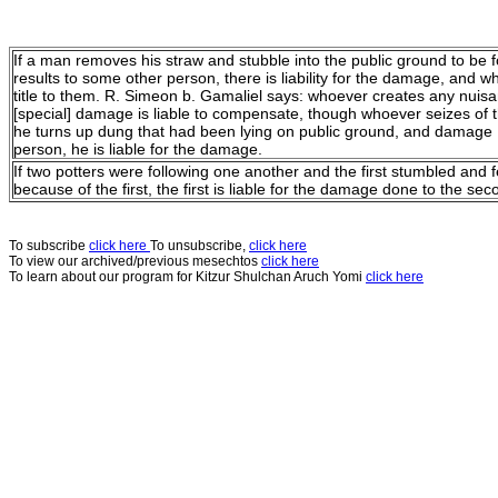
If a man removes his straw and stubble into the public ground to b
results to some other person, there is liability for the damage, and w
title to them. R. Simeon b. Gamaliel says: whoever creates any nuis
[special] damage is liable to compensate, though whoever seizes of the
he turns up dung that had been lying on public ground, and damage [
person, he is liable for the damage.
If two potters were following one another and the first stumbled and
because of the first, the first is liable for the damage done to the sec
To subscribe
click here
To unsubscribe,
click here
To view our archived/previous mesechtos
click here
To learn about our program for Kitzur Shulchan Aruch Yomi
click here