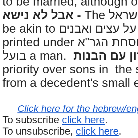
to be married, although o
אבל לא נישא -
The
be akin to
על עצים ואבנים
printed under
וסחת הגר"א
בועל
a man.
priority over sons in the 
from a decedent's small 
Click here for the hebrew/e
To subscribe
click here
.
To unsubscribe,
click here
.