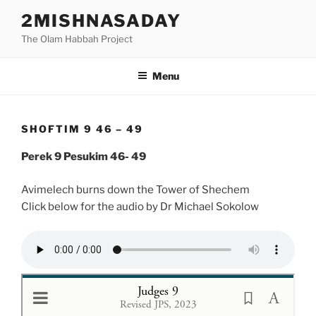
Skip
2MISHNASADAY
to
The Olam Habbah Project
content
Menu
SHOFTIM 9 46 – 49
Perek 9 Pesukim 46- 49
Avimelech burns down the Tower of Shechem
Click below for the audio by Dr Michael Sokolow