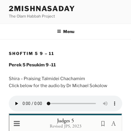
Skip
2MISHNASADAY
to
The Olam Habbah Project
content
Menu
SHOFTIM 5 9 – 11
Perek 5 Pesukim 9 -11
Shira – Praising Talmidei Chachamim
Click below for the audio by Dr Michael Sokolow