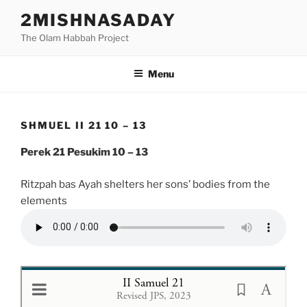
Skip
2MISHNASADAY
to
The Olam Habbah Project
content
Menu
SHMUEL II 21 10 – 13
Perek 21 Pesukim 10 – 13
Ritzpah bas Ayah shelters her sons’ bodies from the
elements