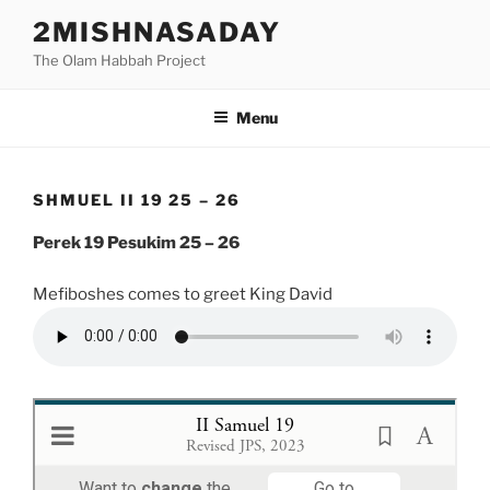
Skip
2MISHNASADAY
to
The Olam Habbah Project
content
Menu
SHMUEL II 19 25 – 26
Perek 19 Pesukim 25 – 26
Mefiboshes comes to greet King David