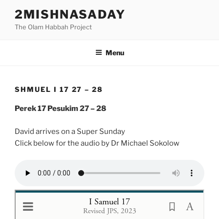
Skip
2MISHNASADAY
to
The Olam Habbah Project
content
Menu
SHMUEL I 17 27 – 28
Perek 17 Pesukim 27 – 28
David arrives on a Super Sunday
Click below for the audio by Dr Michael Sokolow