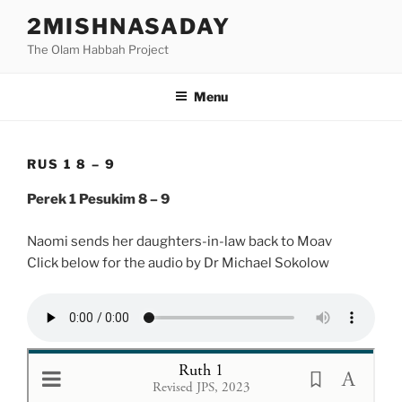
Skip
2MISHNASADAY
to
The Olam Habbah Project
content
Menu
RUS 1 8 – 9
Perek 1 Pesukim 8 – 9
Naomi sends her daughters-in-law back to Moav
Click below for the audio by Dr Michael Sokolow