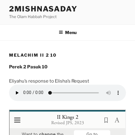
Skip
2MISHNASADAY
to
The Olam Habbah Project
content
Menu
MELACHIM II 2 10
Perek 2 Pasuk 10
Eliyahu’s response to Elisha’s Request