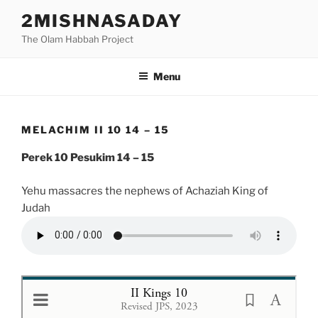
Skip
2MISHNASADAY
to
The Olam Habbah Project
content
Menu
MELACHIM II 10 14 – 15
Perek 10 Pesukim 14 – 15
Yehu massacres the nephews of Achaziah King of
Judah