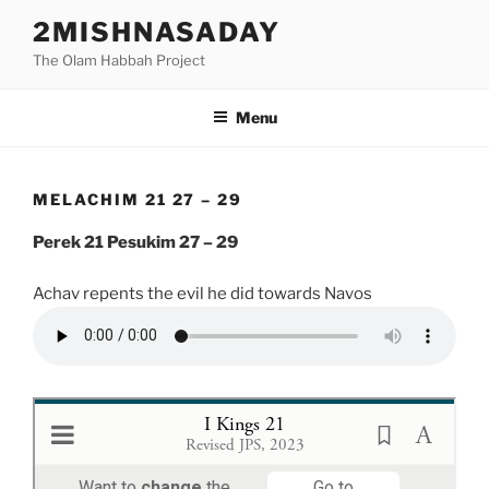
Skip
2MISHNASADAY
to
The Olam Habbah Project
content
Menu
MELACHIM 21 27 – 29
Perek 21 Pesukim 27 – 29
Achav repents the evil he did towards Navos