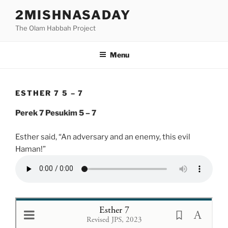
Skip
2MISHNASADAY
to
The Olam Habbah Project
content
Menu
ESTHER 7 5 – 7
Perek 7 Pesukim 5 – 7
Esther said, “An adversary and an enemy, this evil
Haman!”