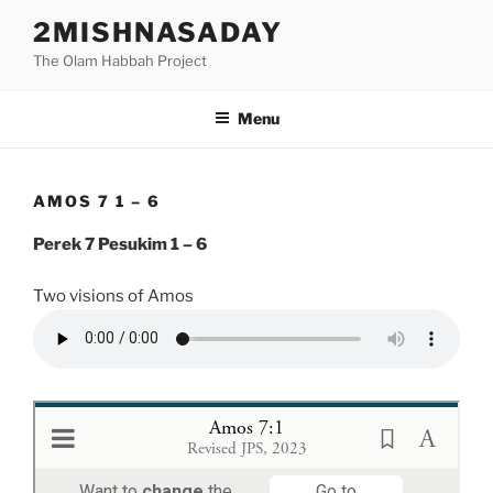
Skip
2MISHNASADAY
to
The Olam Habbah Project
content
Menu
AMOS 7 1 – 6
Perek 7 Pesukim 1 – 6
Two visions of Amos