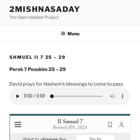
Skip
2MISHNASADAY
to
The Olam Habbah Project
content
Menu
SHMUEL II 7 25 – 29
Perek 7 Pesukim 25 – 29
David prays for Hashem’s blessings to come to pass