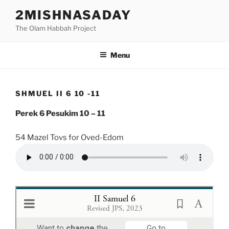
Skip
2MISHNASADAY
to
The Olam Habbah Project
content
Menu
SHMUEL II 6 10 -11
Perek 6 Pesukim 10 – 11
54 Mazel Tovs for Oved-Edom