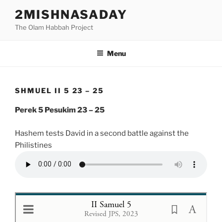
Skip
2MISHNASADAY
to
The Olam Habbah Project
content
Menu
SHMUEL II 5 23 – 25
Perek 5 Pesukim 23 – 25
Hashem tests David in a second battle against the
Philistines