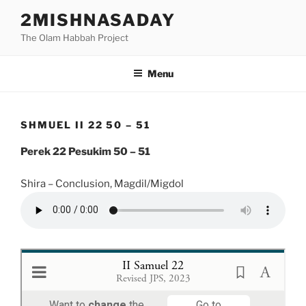
Skip
2MISHNASADAY
to
The Olam Habbah Project
content
Menu
SHMUEL II 22 50 – 51
Perek 22 Pesukim 50 – 51
Shira – Conclusion, Magdil/Migdol