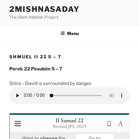
Skip
2MISHNASADAY
to
The Olam Habbah Project
content
Menu
SHMUEL II 22 5 – 7
Perek 22 Pesukim 5 – 7
Shira – David is surrounded by danger