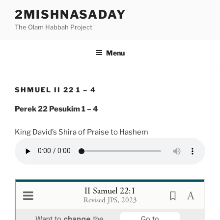
Skip
2MISHNASADAY
to
The Olam Habbah Project
content
Menu
SHMUEL II 22 1 – 4
Perek 22 Pesukim 1 – 4
King David’s Shira of Praise to Hashem