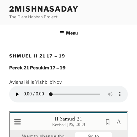
Skip
2MISHNASADAY
to
The Olam Habbah Project
content
Menu
SHMUEL II 21 17 – 19
Perek 21 Pesukim 17 – 19
Avishai kills Yishbi b’Nov