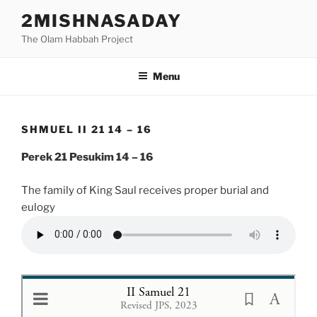
Skip
2MISHNASADAY
to
The Olam Habbah Project
content
Menu
SHMUEL II 21 14 – 16
Perek 21 Pesukim 14 – 16
The family of King Saul receives proper burial and
eulogy