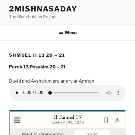
Skip
2MISHNASADAY
to
The Olam Habbah Project
content
Menu
SHMUEL II 13 20 – 21
Perek 13 Pesukim 20 – 21
David and Avshalom are angry at Amnon