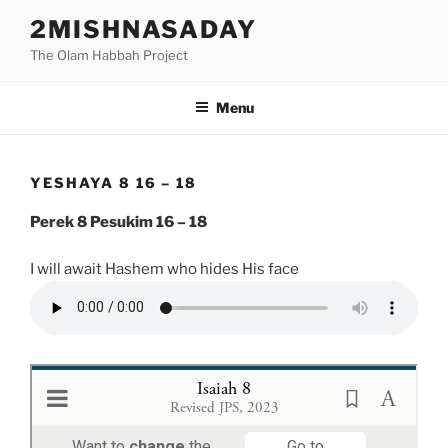
Skip
2MISHNASADAY
to
The Olam Habbah Project
content
Menu
YESHAYA 8 16 – 18
Perek 8 Pesukim 16 – 18
I will await Hashem who hides His face