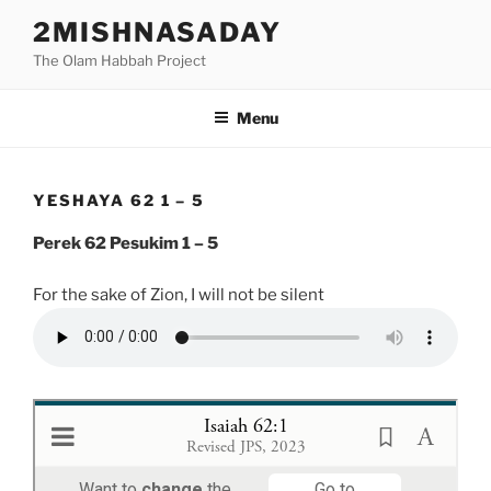
Skip
2MISHNASADAY
to
The Olam Habbah Project
content
Menu
YESHAYA 62 1 – 5
Perek 62 Pesukim 1 – 5
For the sake of Zion, I will not be silent