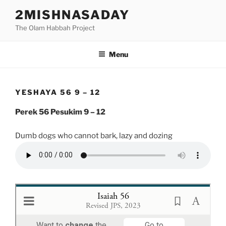
Skip
2MISHNASADAY
to
The Olam Habbah Project
content
Menu
YESHAYA 56 9 – 12
Perek 56 Pesukim 9 – 12
Dumb dogs who cannot bark, lazy and dozing