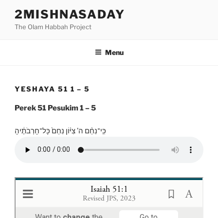
Skip
2MISHNASADAY
to
The Olam Habbah Project
content
Menu
YESHAYA 51 1 – 5
Perek 51 Pesukim 1 – 5
כִּֽי־נִחַ֨ם ה’ צִיּ֗וֹן נִחַם֙ כָּל־חָרְבֹתֶ֔יהָ