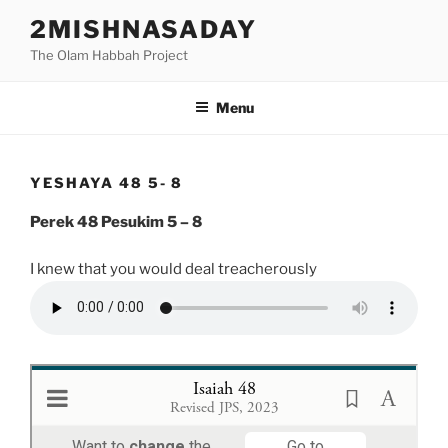
Skip
2MISHNASADAY
to
The Olam Habbah Project
content
Menu
YESHAYA 48 5- 8
Perek 48 Pesukim 5 – 8
I knew that you would deal treacherously