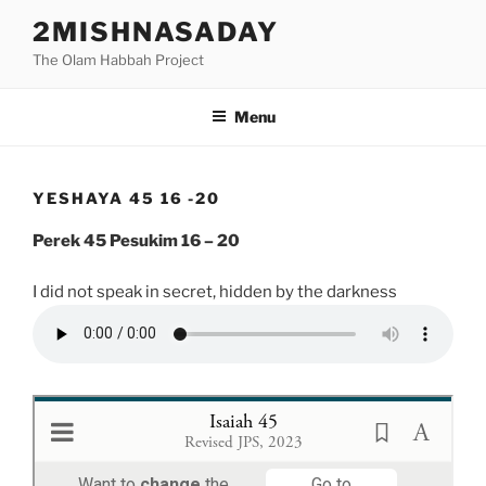
Skip
2MISHNASADAY
to
The Olam Habbah Project
content
Menu
YESHAYA 45 16 -20
Perek 45 Pesukim 16 – 20
I did not speak in secret, hidden by the darkness