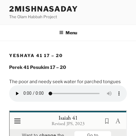
Skip
2MISHNASADAY
to
The Olam Habbah Project
content
Menu
YESHAYA 41 17 – 20
Perek 41 Pesukim 17 – 20
The poor and needy seek water for parched tongues