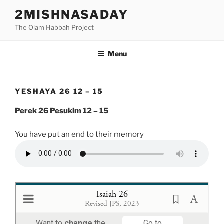
Skip
2MISHNASADAY
to
The Olam Habbah Project
content
Menu
YESHAYA 26 12 – 15
Perek 26 Pesukim 12 – 15
You have put an end to their memory