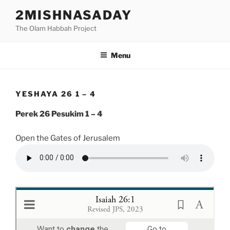
Skip
2MISHNASADAY
to
The Olam Habbah Project
content
Menu
YESHAYA 26 1 – 4
Perek 26 Pesukim 1 – 4
Open the Gates of Jerusalem